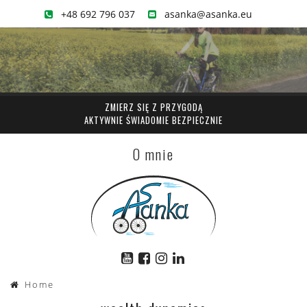
+48 692 796 037
asanka@asanka.eu
ZMIERZ SIĘ Z PRZYGODĄ
AKTYWNIE ŚWIADOMIE BEZPIECZNIE
O mnie
Home