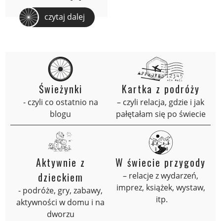
czytaj dalej
Świeżynki
Kartka z podróży
- czyli co ostatnio na
– czyli relacja, gdzie i jak
blogu
pałętałam się po świecie
Aktywnie z
W świecie przygody
dzieckiem
– relacje z wydarzeń,
imprez, książek, wystaw,
- podróże, gry, zabawy,
itp.
aktywności w domu i na
dworzu