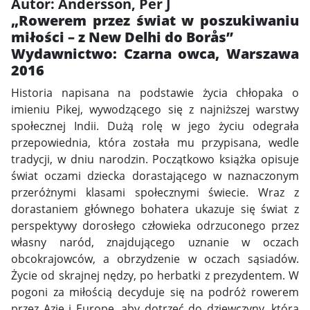
Autor: Andersson, Per J
„Rowerem przez świat w poszukiwaniu
miłości – z New Delhi do Borås”
Wydawnictwo: Czarna owca, Warszawa
2016
Historia napisana na podstawie życia chłopaka o
imieniu Pikej, wywodzącego się z najniższej warstwy
społecznej Indii. Dużą rolę w jego życiu odegrała
przepowiednia, która została mu przypisana, wedle
tradycji, w dniu narodzin. Początkowo książka opisuje
świat oczami dziecka dorastającego w naznaczonym
przeróżnymi klasami społecznymi świecie. Wraz z
dorastaniem głównego bohatera ukazuje się świat z
perspektywy dorosłego człowieka odrzuconego przez
własny naród, znajdującego uznanie w oczach
obcokrajowców, a obrzydzenie w oczach sąsiadów.
Życie od skrajnej nędzy, po herbatki z prezydentem. W
pogoni za miłością decyduje się na podróż rowerem
przez Azję i Europę, aby dotrzeć do dziewczyny, którą