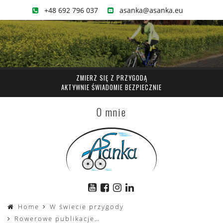
+48 692 796 037
asanka@asanka.eu
ZMIERZ SIĘ Z PRZYGODĄ
AKTYWNIE ŚWIADOMIE BEZPIECZNIE
O mnie
Home
W świecie przygody
Rowerowe publikacje…