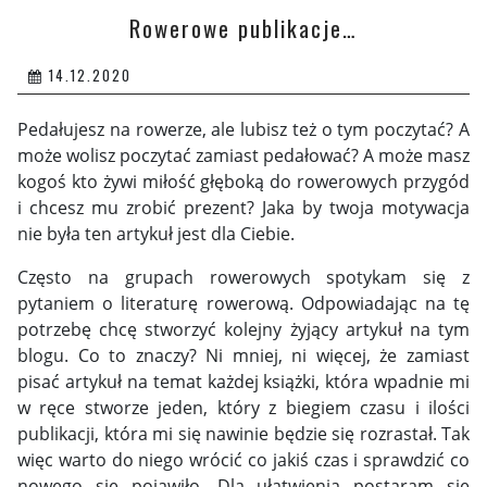
Rowerowe publikacje…
14.12.2020
Pedałujesz na rowerze, ale lubisz też o tym poczytać? A
może wolisz poczytać zamiast pedałować? A może masz
kogoś kto żywi miłość głęboką do rowerowych przygód
i chcesz mu zrobić prezent? Jaka by twoja motywacja
nie była ten artykuł jest dla Ciebie.
Często na grupach rowerowych spotykam się z
pytaniem o literaturę rowerową. Odpowiadając na tę
potrzebę chcę stworzyć kolejny żyjący artykuł na tym
blogu. Co to znaczy? Ni mniej, ni więcej, że zamiast
pisać artykuł na temat każdej książki, która wpadnie mi
w ręce stworze jeden, który z biegiem czasu i ilości
publikacji, która mi się nawinie będzie się rozrastał. Tak
więc warto do niego wrócić co jakiś czas i sprawdzić co
nowego się pojawiło. Dla ułatwienia postaram się