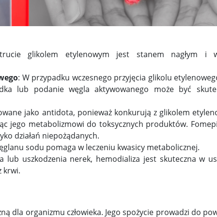
trucie glikolem etylenowym jest stanem nagłym i 
wego
: W przypadku wczesnego przyjęcia glikolu etylenoweg
ołądka lub podanie węgla aktywowanego może być skut
osowane jako antidota, ponieważ konkurują z glikolem etyle
ąc jego metabolizmowi do toksycznych produktów. Fomepiz
yko działań niepożądanych.
glanu sodu pomaga w leczeniu kwasicy metabolicznej.
ia lub uszkodzenia nerek, hemodializa jest skuteczna w u
 krwi.
yczną dla organizmu człowieka. Jego spożycie prowadzi do p