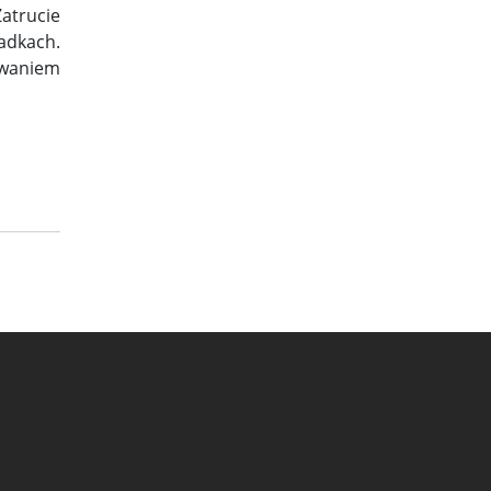
atrucie
adkach.
owaniem