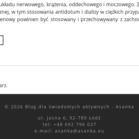
 układu nerwowego, krążenia, oddechowego i moczowego. Z
ej, w tym stosowania antidotum i dializy w ciężkich przyp
tylenowy powinien być stosowany i przechowywany z zach
rz.
© 2026 Blog dla świadomych aktywnych - Asanka
ul. Jasna 6, 92-780 Łódź
tel: +48 692 796 037
e-mail: asanka@asanka.eu