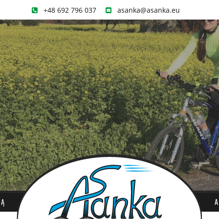
+48 692 796 037
asanka@asanka.eu
DĄ
A