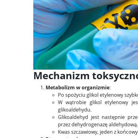
Mechanizm toksyczn
Metabolizm w organizmie
:
Po spożyciu glikol etylenowy szy
W wątrobie glikol etylenowy j
glikoaldehydu.
Glikoaldehyd jest następnie prz
przez dehydrogenazę aldehydową.
Kwas szczawiowy, jeden z końcowy