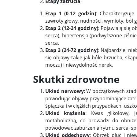
Etapy zatrucia
:
Etap 1 (0-12 godzin)
: Charakteryzuje
zawroty głowy, nudności, wymioty, ból 
Etap 2 (12-24 godziny)
: Pojawiają się 
serca), hipertensja (podwyższone ciśni
serca.
Etap 3 (24-72 godziny)
: Najbardziej ni
się objawy takie jak bóle brzucha, ską
moczu) i niewydolność nerek.
Skutki zdrowotne
Układ nerwowy
: W początkowych stadi
powodując objawy przypominające zatru
śpiączka i w ciężkich przypadkach, usz
Układ krążenia
: Kwas glikolowy, 
metaboliczną, co prowadzi do obniże
powodować zaburzenia rytmu serca, spad
Układ oddechowy
: Obrzęk płuc i ni