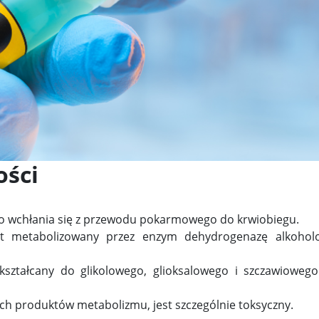
ości
bko wchłania się z przewodu pokarmowego do krwiobiegu.
est metabolizowany przez enzym dehydrogenazę alkoho
ekształcany do glikolowego, glioksalowego i szczawioweg
ch produktów metabolizmu, jest szczególnie toksyczny.