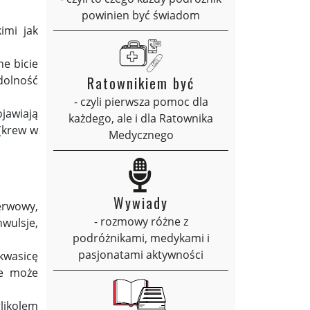
powinien być świadom
imi jak
ne bicie
ydolność
Ratownikiem być
- czyli pierwsza pomoc dla
ojawiają
każdego, ale i dla Ratownika
(krew w
Medycznego
Wywiady
nerwowy,
- rozmowy różne z
wulsje,
podróżnikami, medykami i
pasjonatami aktywności
kwasicę
re może
likolem