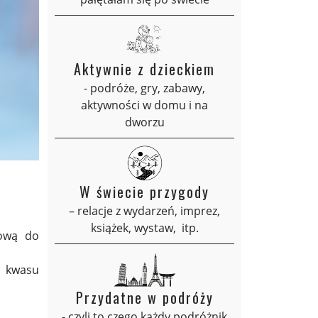
Aktywnie z dzieckiem
- podróże, gry, zabawy,
aktywności w domu i na
dworzu
W świecie przygody
– relacje z wydarzeń, imprez,
książek, wystaw, itp.
lową do
o kwasu
Przydatne w podróży
- czyli to czego każdy podróżnik