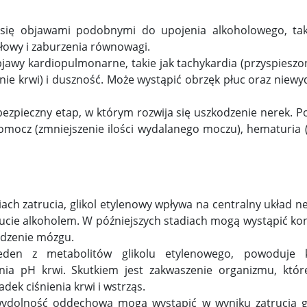
 się objawami podobnymi do upojenia alkoholowego, tak
głowy i zaburzenia równowagi.
objawy kardiopulmonarne, takie jak tachykardia (przyspieszo
enie krwi) i duszność. Może wystąpić obrzęk płuc oraz niew
ebezpieczny etap, w którym rozwija się uszkodzenie nerek. P
pomocz (zmniejszenie ilości wydalanego moczu), hematuria 
ach zatrucia, glikol etylenowy wpływa na centralny układ 
cie alkoholem. W późniejszych stadiach mogą wystąpić kon
kodzenie mózgu.
jeden z metabolitów glikolu etylenowego, powoduje 
nia pH krwi. Skutkiem jest zakwaszenie organizmu, któ
ek ciśnienia krwi i wstrząs.
ewydolność oddechowa mogą wystąpić w wyniku zatrucia g