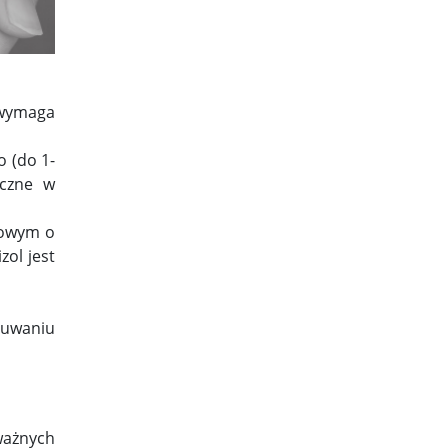
wymaga
o (do 1-
eczne w
nowym o
ol jest
suwaniu
oważnych