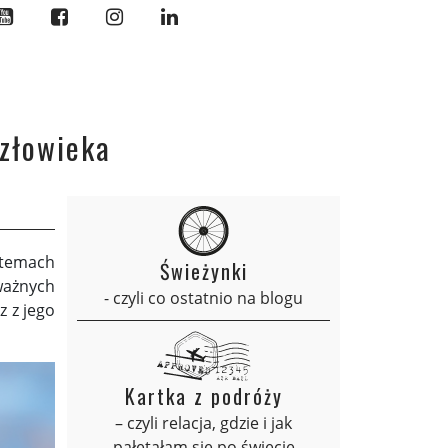
człowieka
stemach
Świeżynki
ważnych
- czyli co ostatnio na blogu
 z jego
Kartka z podróży
– czyli relacja, gdzie i jak
pałętałam się po świecie