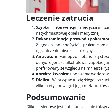
Leczenie zatrucia
Szybka interwencja medyczna
: Za
natychmiastowej opieki medycznej.
Dekontaminacja przewodu pokarmo
2 godzin od spożycia), płukanie ż
ograniczeniu absorpcji toksyny.
Antidotum
: Fomepizol i etanol są st
dehydrogenazę alkoholową, zapobiegaj
preferowany ze względu na mniejsze ryz
Korekta kwasicy
: Podawanie wodorowę
Dializa
: W przypadku ciężkiego zatruc
glikolu etylenowego i jego metabolitów z
Podsumowanie
Glikol etylenowy jest substancją silnie toks