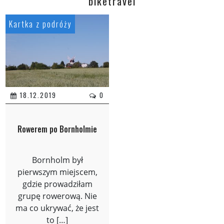
biketravel
Kartka z podróży
18.12.2019
0
Rowerem po Bornholmie
Bornholm był
pierwszym miejscem,
gdzie prowadziłam
grupę rowerową. Nie
ma co ukrywać, że jest
to […]